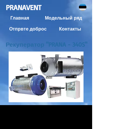
PRANAVENT
Главная
Модельный ряд
Отпрвте доброс
Контакты
Рекуператор "PRANA - 340S"