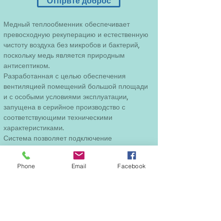
Отпрвте доброс
Медный теплообменник обеспечивает
превосходную рекуперацию и естественную
чистоту воздуха без микробов и бактерий,
поскольку медь является природным
антисептиком.
Разработанная с целью обеспечения
вентиляцией помещений большой площади
и с особыми условиями эксплуатации,
запущена в серийное производство с
соответствующими техническими
характеристиками.
Система позволяет подключение
разветвленных приточных и вытяжных
каналов (ΣΔР≤ 350Pa).
Phone
Email
Facebook
Данная система изготавливается как в
варианте для монтажа внутри помещения с
последующим подключением стандартных
приточных и вытяжных каналов, так и в
варианте для монтажа в стене.
Управление системой вентиляции