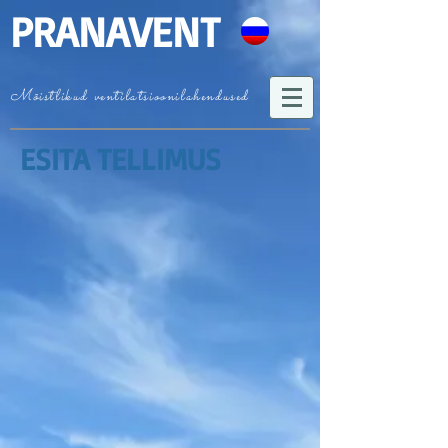
PRANAVENT
Mõistlikud ventilatsioonilahendused
ESITA TELLIMUS