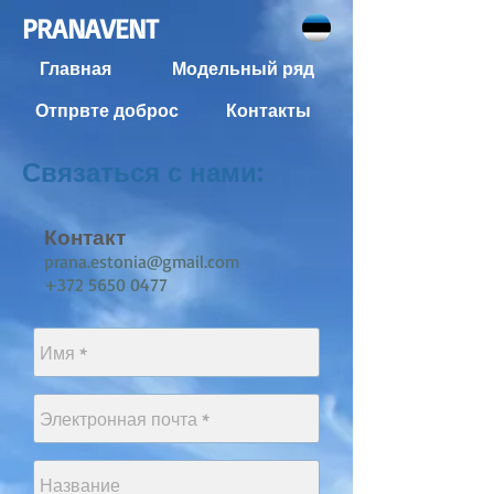
PRANAVENT
Главная
Модельный ряд
Отпрвте доброс
Контакты
Связаться с нами:
Контакт
prana.estonia@gmail.com
+372 5650 0477