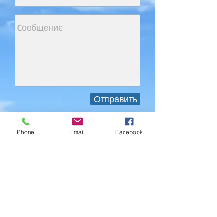
Отправить
Phone
Email
Facebook
OÜ Drandool
Регистрационный код:
10659315
Юридический адрес: Traali tee
28, Papsaare küla, Audru vald,
88317 Pärnumaa
IBAN (Swedbank):
EE232200221062125809