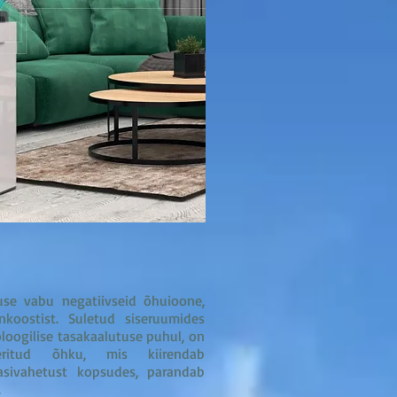
use vabu negatiivseid õhuioone,
nkoostist. Suletud siseruumides
oloogilise tasakaalutuse puhul, on
eeritud õhku, mis kiirendab
asivahetust kopsudes, parandab
.