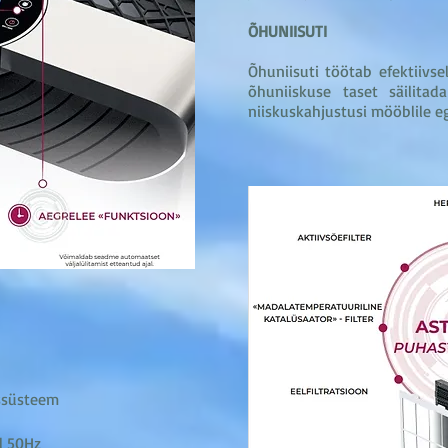
ÕHUNIISUTI
Õhuniisuti töötab efektiivse
õhuniiskuse taset säilitad
niiskuskahjustusi mööblile eg
ussüsteem
l 50Hz