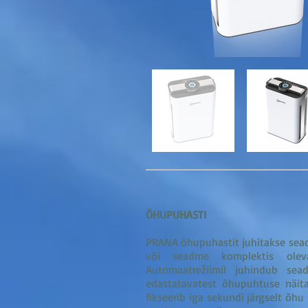
ÕHUPUHASTI
PRANA õhupuhastit juhitakse sead
või seadme komplektis oleva
Automaatrežiimil juhindub sea
edastatavatest õhupuhtuse näita
fikseerib iga sekundi järgselt õhu