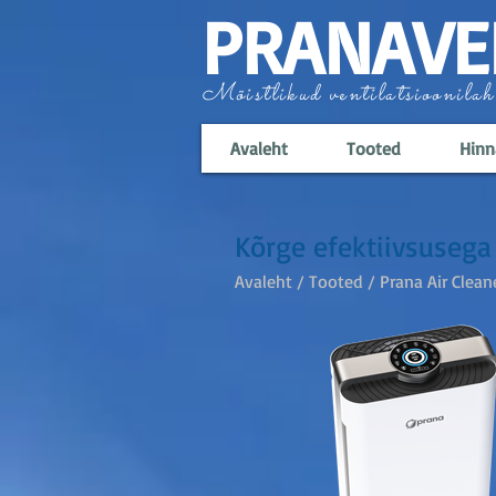
PRANAVE
Mõistlikud ventilatsioonilah
Avaleht
Tooted
Hinn
Kõrge efektiivsuseg
Avaleht
/
Tooted
/ Prana Air Clean