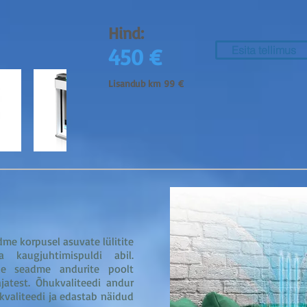
Hind:
45
0 €
Esita tellimus
Lisandub km 99
€
me korpusel asuvate lülitite
 kaugjuhtimispuldi abil.
de seadme andurite poolt
jatest. Õhukvaliteedi andur
 kvaliteedi ja edastab näidud