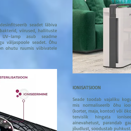
sinfitseerib seadet läbiva
akterid, viirused, hallituste
riv UV–lamp asub seadme
rgu väljaspoole seadet. Õhu
on ohutu ruumis viibivatele
IONISATSIOON
Seade toodab vajaliku kog
mis normaliseerib õhu ioo
(korter, maja, kontor) või ök
tervislik hingata ionis
ainevahetust, parandab ga
jõudlust, soodustab puhkust