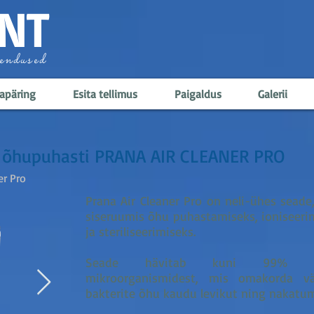
NT
endused
apäring
Esita tellimus
Paigaldus
Galerii
a õhupuhasti PRANA AIR CLEANER PRO
er Pro
Prana Air Cleaner Pro on neli-ühes seade
siseruumis õhu puhastamiseks, ioniseerim
ja steriliseerimiseks.
Seade hävitab kuni 99% õhu
mikroorganismidest, mis omakorda vä
bakterite õhu kaudu levikut ning nakatu