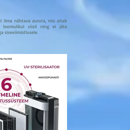
lt ilma nähtava auruta, mis aitab
a loomulikul viisil ning ei jäta
a siseviimistlusele.