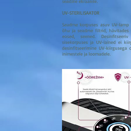
seadme ekraanile.
UV-STERILISAATOR
Seadme korpuses asuv UV-lamp de
õhu ja seadme filtrid, hävitades b
eosed, seened. Desinfitsee
sisekorpuses ja UV-lained ei kii
desinfitseerimine UV-kiirgusega 
inimestele ja loomadele.