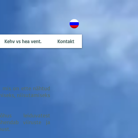
Kehv vs hea vent.
Kontakt
, mis on ette nähtud
iseks, niisutamiseks
s leiduvatest
hendab viiruste ja
must.