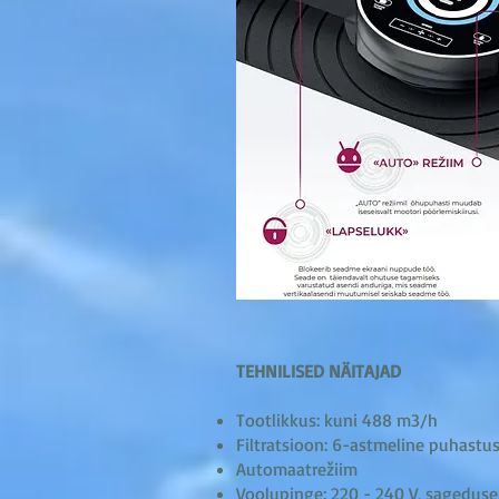
TEHNILISED NÄITAJAD
Tootlikkus: kuni 488 m3/h
Filtratsioon: 6-astmeline puhast
Automaatrežiim
Voolupinge: 220 - 240 V, sageduse